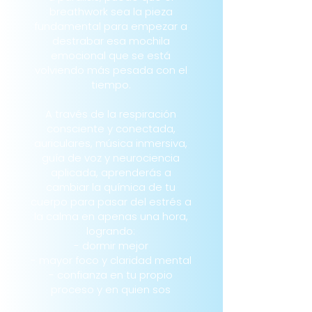
breathwork sea la pieza
fundamental para empezar a
destrabar esa mochila
emocional que se está
volviendo más pesada con el
tiempo.
A través de la respiración
consciente y conectada,
auriculares, música inmersiva,
guía de voz y neurociencia
aplicada, aprenderás a
cambiar la química de tu
cuerpo para pasar del estrés a
la calma en apenas una hora,
logrando:
- dormir mejor
- mayor foco y claridad mental
- confianza en tu propio
proceso y en quien sos