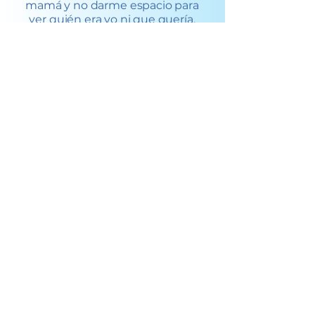
mamá y no darme espacio para
ver quién era yo ni que quería.
El Método Wim Hof y The Breath
Act fueron el puente que me
permitió volver a mi.
Volver a mi significó estar en paz
con lo que había construido y lo
que había relegado.
Integrar lo que soy y lo que no
pude ser.
Abrazar lo que salió bien y lo que
no salió como esperaba.
Es muy sutil ese sentir, y yo lo
conseguí respirando.
Por eso me dedico a compartir
esta herramienta.
Porque es simple, potente y te
trae de nuevo al presente.
Permitiéndote sentir paz y
suficiencia, incluso en medio del
caos. Porque todo el resto, es
cotillón.