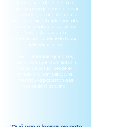
Buenos Aires Respira es un
espacio para que puedas bajar
la ansiedad, reconectar con tu
biología, salir del ruido mental y
descubrir cual es tu dirección.
Todo esto desde la
experiencia, no desde la teoría
ni desde el sillón.
Veni a entender que si sos
dueño de tus pensamientos, si
dejas de actuar desde el
miedo o la comodidad, la
libertad y la paz estan a la
vuelta de la esquina.
¿Qué vas a lograr en este