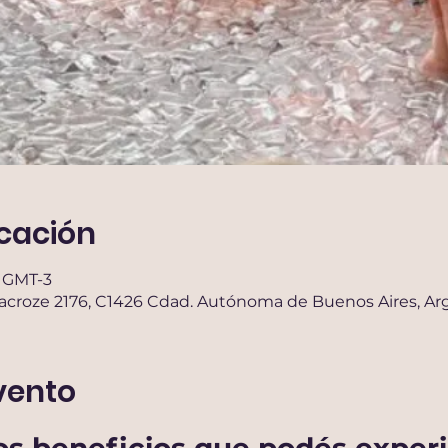
icación
0 GMT-3
Lacroze 2176, C1426 Cdad. Autónoma de Buenos Aires, Ar
vento