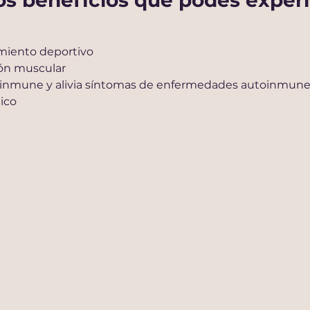
los beneficios que podés exper
miento deportivo
ión muscular
a inmune y alivia síntomas de enfermedades autoinmune
ico